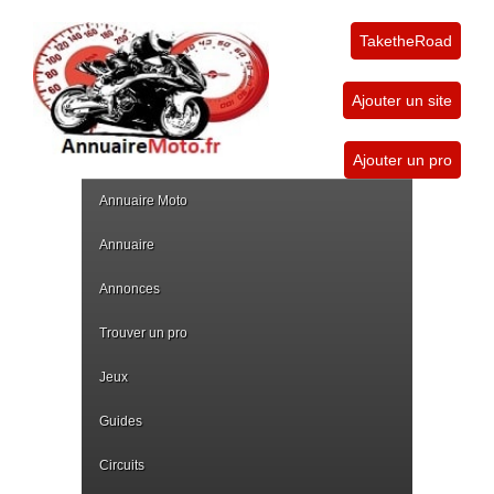
TaketheRoad
Ajouter un site
Ajouter un pro
Annuaire Moto
Annuaire
Annonces
Trouver un pro
Jeux
Guides
Circuits