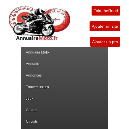
TaketheRoad
Ajouter un site
Ajouter un pro
Annuaire Moto
Annuaire
Annonces
Trouver un pro
Jeux
Guides
Circuits