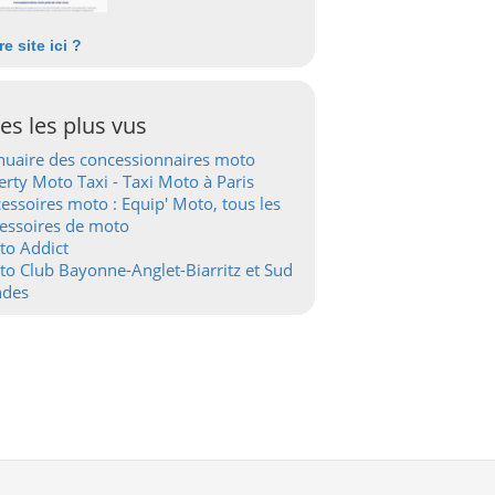
re site ici ?
tes les plus vus
uaire des concessionnaires moto
erty Moto Taxi - Taxi Moto à Paris
essoires moto : Equip' Moto, tous les
essoires de moto
to Addict
o Club Bayonne-Anglet-Biarritz et Sud
ndes