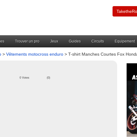
TaketheR
ces
Trouver un pro
Jeux
Guides
Circuits
Equipement
o
>
Vêtements motocross enduro
> T-shirt Manches Courtes Fox Honda
0 Votes
(0)