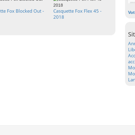
tte Fox Blocked Out -
Casquette Fox Flex 45 -
Vot
2018
Si
Ann
Lib
Acc
acc
Mo
Mot
La