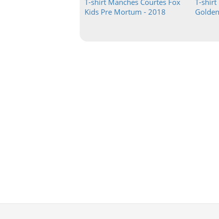
T-shirt Manches Courtes Fox
T-shir
Kids Pre Mortum - 2018
Golden