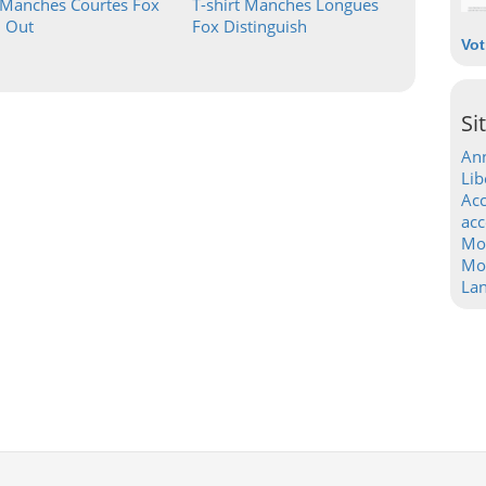
t Manches Courtes Fox
T-shirt Manches Longues
 Out
Fox Distinguish
Vot
Si
Ann
Lib
Acc
acc
Mo
Mot
La