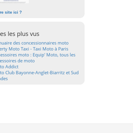
re site ici ?
tes les plus vus
uaire des concessionnaires moto
erty Moto Taxi - Taxi Moto à Paris
essoires moto : Equip' Moto, tous les
essoires de moto
to Addict
o Club Bayonne-Anglet-Biarritz et Sud
ndes