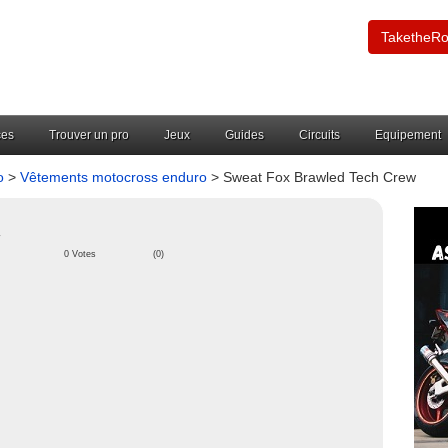
TaketheR
ces
Trouver un pro
Jeux
Guides
Circuits
Equipement
o
>
Vêtements motocross enduro
> Sweat Fox Brawled Tech Crew
w
0 Votes
(0)