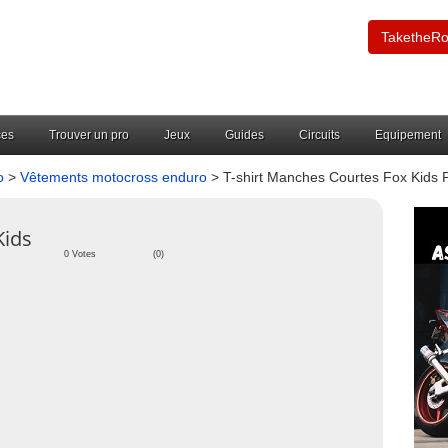
TaketheR
ces
Trouver un pro
Jeux
Guides
Circuits
Equipement
o
>
Vêtements motocross enduro
> T-shirt Manches Courtes Fox Kids 
Kids
0 Votes
(0)