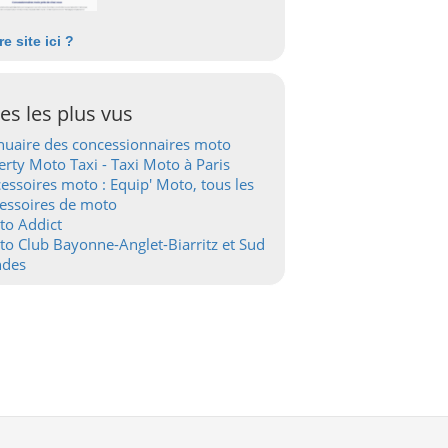
re site ici ?
tes les plus vus
uaire des concessionnaires moto
erty Moto Taxi - Taxi Moto à Paris
essoires moto : Equip' Moto, tous les
essoires de moto
to Addict
o Club Bayonne-Anglet-Biarritz et Sud
ndes