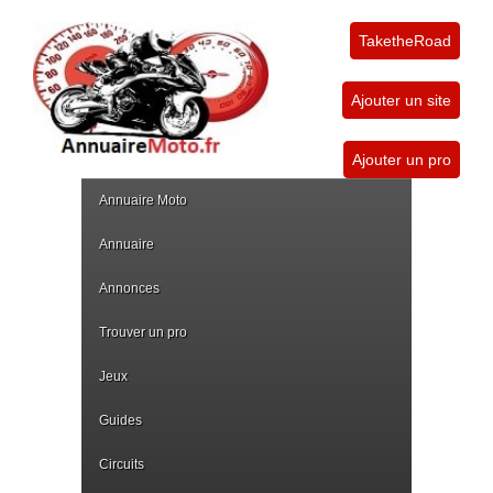
TaketheRoad
Ajouter un site
Ajouter un pro
Annuaire Moto
Annuaire
Annonces
Trouver un pro
Jeux
Guides
Circuits