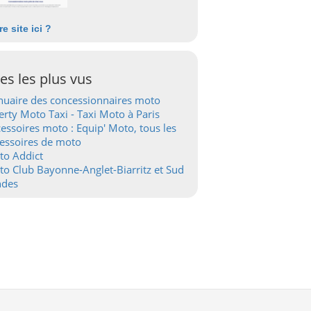
re site ici ?
tes les plus vus
uaire des concessionnaires moto
erty Moto Taxi - Taxi Moto à Paris
essoires moto : Equip' Moto, tous les
essoires de moto
to Addict
o Club Bayonne-Anglet-Biarritz et Sud
ndes