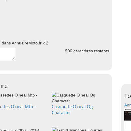
 dans AnnuaireMoto.fr x 2
500
caractères restants
ire
To
Ann
ettes O'neal Mtb -
Casquette O'neal Og
Character