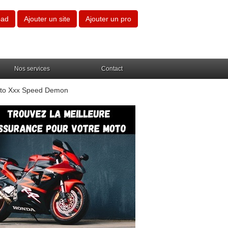
oad
Ajouter un site
Ajouter un pro
Nos services
Contact
oto Xxx Speed Demon