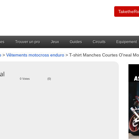
TaketheR
ces
Trouver un pro
Jeux
Guides
Circuits
Equipement
o
>
Vêtements motocross enduro
> T-shirt Manches Courtes O'neal M
al
0 Votes
(0)