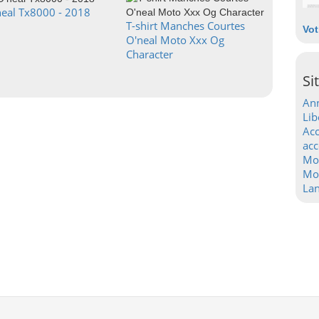
neal Tx8000 - 2018
T-shirt Manches Courtes
Vot
O'neal Moto Xxx Og
Character
Si
Ann
Lib
Acc
acc
Mo
Mot
La