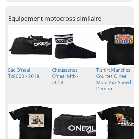
Equipement motocross similaire
Sac O'neal
Chaussettes
T-shirt Manches
Tx8000 - 2018
O'neal Mtb -
Courtes O'neal
2018
Moto Xxx Speed
Demon