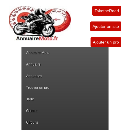
TaketheRoad
Ajouter un site
Ajouter un pro
Annuaire Moto
Annuaire
Annonces
Trouver un pro
Jeux
Guides
Circuits