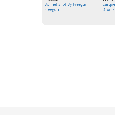
Bonnet Shot By Freegun
Casque
Freegun
Drums