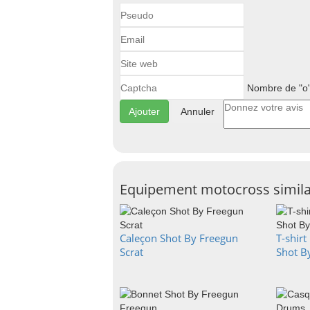
Nombre de "o"
Annuler
Equipement motocross simila
Caleçon Shot By Freegun
T-shir
Scrat
Shot B