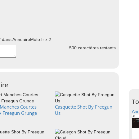
 dans AnnuaireMoto.fr x 2
500
caractères restants
ire
To
t Manches Courtes
Casquette Shot By Freegun
Ann
y Freegun Grunge
Us