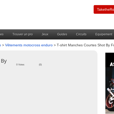
TaketheR
ces
Trouver un pro
Jeux
Guides
Circuits
Equipement
o
>
Vêtements motocross enduro
> T-shirt Manches Courtes Shot By 
 By
0 Votes
(0)