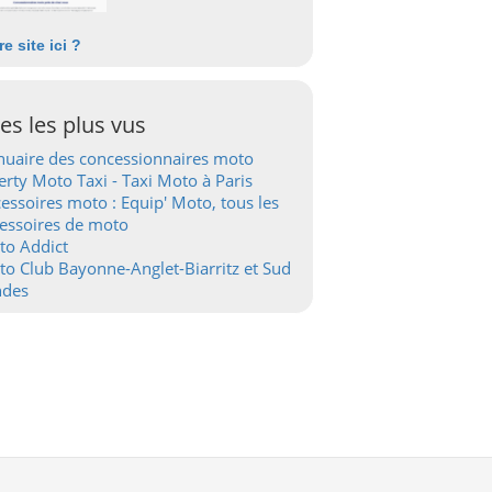
re site ici ?
tes les plus vus
uaire des concessionnaires moto
erty Moto Taxi - Taxi Moto à Paris
essoires moto : Equip' Moto, tous les
essoires de moto
to Addict
o Club Bayonne-Anglet-Biarritz et Sud
ndes