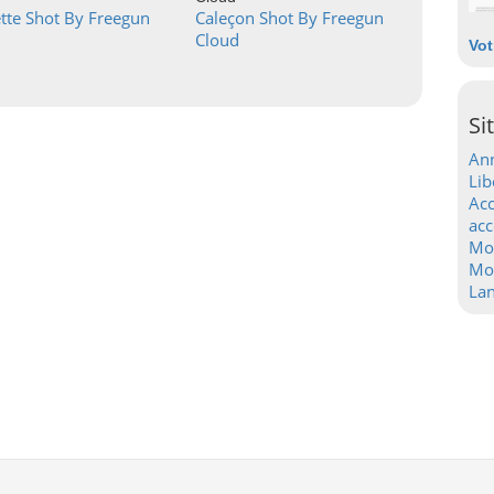
tte Shot By Freegun
Caleçon Shot By Freegun
Cloud
Vot
Si
Ann
Lib
Acc
acc
Mo
Mot
La