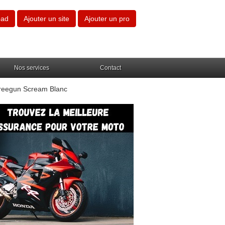
oad
Ajouter un site
Ajouter un pro
Nos services
Contact
Freegun Scream Blanc