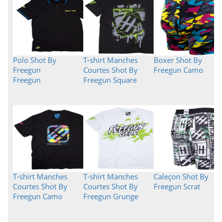
Polo Shot By
T-shirt Manches
Boxer Shot By
Freegun
Courtes Shot By
Freegun Camo
Freegun
Freegun Square
T-shirt Manches
T-shirt Manches
Caleçon Shot By
Courtes Shot By
Courtes Shot By
Freegun Scrat
Freegun Camo
Freegun Grunge