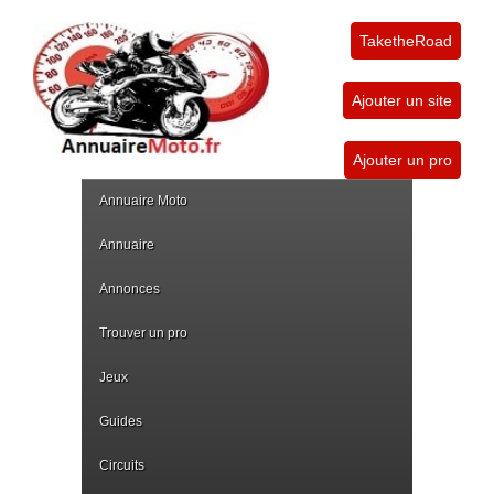
TaketheRoad
Ajouter un site
Ajouter un pro
Annuaire Moto
Annuaire
Annonces
Trouver un pro
Jeux
Guides
Circuits