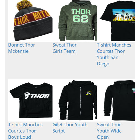
Bonnet Thor
Sweat Thor
T-shirt Manches
Mckensie
Girls Team
Courtes Thor
Youth San
Diego
T-shirt Manches
Gilet Thor Youth
Sweat Thor
Courtes Thor
Script
Youth Wide
Boys Loud
Open