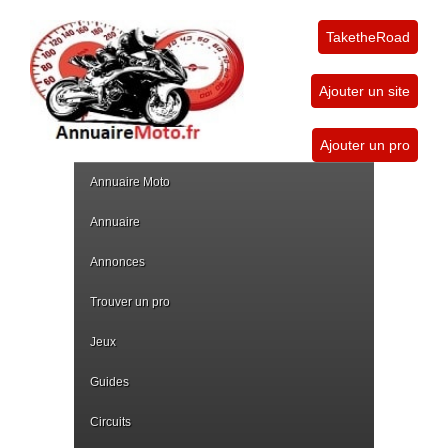
TaketheRoad
Ajouter un site
Ajouter un pro
Annuaire Moto
Annuaire
Annonces
Trouver un pro
Jeux
Guides
Circuits