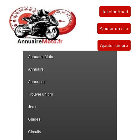
TaketheRoad
Ajouter un site
Ajouter un pro
Annuaire Moto
Annuaire
Annonces
Trouver un pro
Jeux
Guides
Circuits