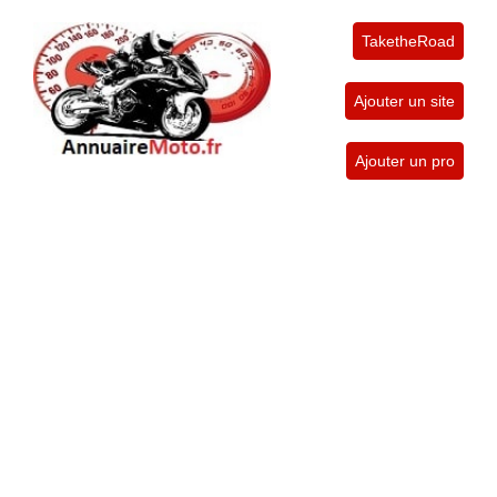
TaketheRoad
Ajouter un site
Ajouter un pro