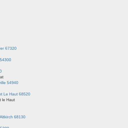
er 67320
 54300
0
at
ille 54940
t Le Haut 68520
 le Haut
Altkirch 68130