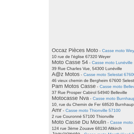
Occaz Pièces Moto
-
Casse moto Wey
10 rue de l'église 67320 Weyer
Moto Casse 54
-
Casse moto Lunéville
39 Rue Charles Vue, 54300 Lunéville
A@z Motos
-
Casse moto Selestat 6760
46 vieux chemin de Bergheim 67600 Selest
Pam Motos Casse
-
Casse moto Bellev
37 Rue Prosper Cabirol 54940 Belleville
Motocasse Nva
-
Casse moto Burnhaup
10, rue du Chemin de Fer 68520 Burnhaupt
Amr
-
Casse moto Thionville 57100
2 rue Couronné 57100 Thionville
Moto Casse Du Moulin
-
Casse moto 
124 rue 3ème Zouave 68130 Altkirch