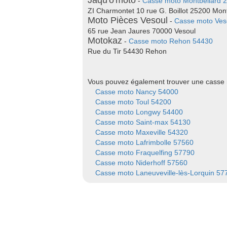
Jaqu'o'moto
-
Casse moto Montbéliard 
ZI Charmontet 10 rue G. Boillot 25200 Mon
Moto Pièces Vesoul
-
Casse moto Ves
65 rue Jean Jaures 70000 Vesoul
Motokaz
-
Casse moto Rehon 54430
Rue du Tir 54430 Rehon
Vous pouvez également trouver une casse m
Casse moto Nancy 54000
Casse moto Toul 54200
Casse moto Longwy 54400
Casse moto Saint-max 54130
Casse moto Maxeville 54320
Casse moto Lafrimbolle 57560
Casse moto Fraquelfing 57790
Casse moto Niderhoff 57560
Casse moto Laneuveville-lès-Lorquin 57