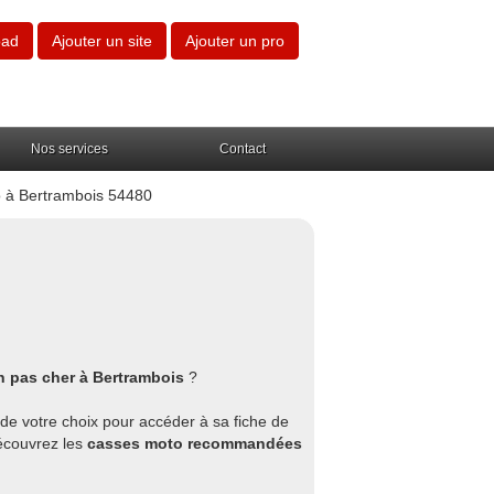
oad
Ajouter un site
Ajouter un pro
Nos services
Contact
 à Bertrambois 54480
n pas cher à Bertrambois
?
 de votre choix pour accéder à sa fiche de
découvrez les
casses moto recommandées