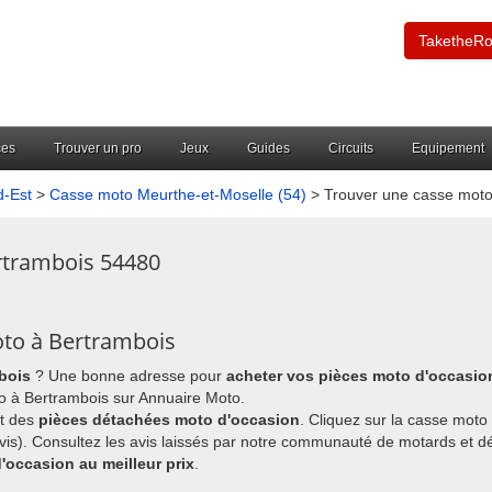
TaketheR
ces
Trouver un pro
Jeux
Guides
Circuits
Equipement
-Est
>
Casse moto Meurthe-et-Moselle (54)
> Trouver une casse moto
rtrambois 54480
oto à Bertrambois
bois
? Une bonne adresse pour
acheter vos pièces moto d'occasio
o à Bertrambois sur Annuaire Moto.
nt des
pièces détachées moto d'occasion
. Cliquez sur la casse moto
avis). Consultez les avis laissés par notre communauté de motards et 
'occasion au meilleur prix
.