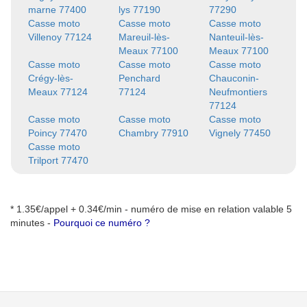
marne 77400
lys 77190
77290
Casse moto
Casse moto
Casse moto
Villenoy 77124
Mareuil-lès-
Nanteuil-lès-
Meaux 77100
Meaux 77100
Casse moto
Casse moto
Casse moto
Crégy-lès-
Penchard
Chauconin-
Meaux 77124
77124
Neufmontiers
77124
Casse moto
Casse moto
Casse moto
Poincy 77470
Chambry 77910
Vignely 77450
Casse moto
Trilport 77470
* 1.35€/appel + 0.34€/min - numéro de mise en relation valable 5
minutes -
Pourquoi ce numéro ?