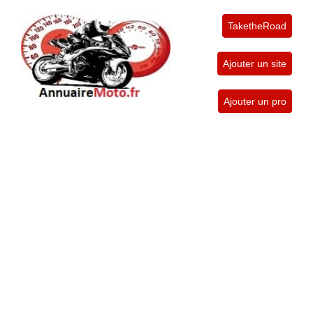
TaketheRoad
Ajouter un site
Ajouter un pro