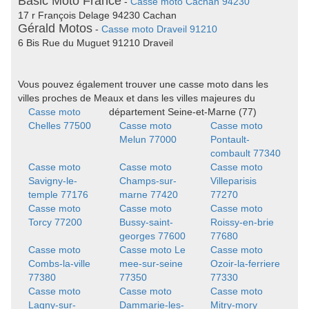
Basic Moto France
-
Casse moto Cachan 94230
17 r François Delage 94230 Cachan
Gérald Motos
-
Casse moto Draveil 91210
6 Bis Rue du Muguet 91210 Draveil
Vous pouvez également trouver une casse moto dans les
villes proches de Meaux et dans les villes majeures du
Casse moto
département Seine-et-Marne (77)
Chelles 77500
Casse moto
Casse moto
Melun 77000
Pontault-
combault 77340
Casse moto
Casse moto
Casse moto
Savigny-le-
Champs-sur-
Villeparisis
temple 77176
marne 77420
77270
Casse moto
Casse moto
Casse moto
Torcy 77200
Bussy-saint-
Roissy-en-brie
georges 77600
77680
Casse moto
Casse moto Le
Casse moto
Combs-la-ville
mee-sur-seine
Ozoir-la-ferriere
77380
77350
77330
Casse moto
Casse moto
Casse moto
Lagny-sur-
Dammarie-les-
Mitry-mory