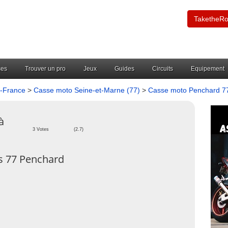
TaketheR
ces
Trouver un pro
Jeux
Guides
Circuits
Equipement
e-France
>
Casse moto Seine-et-Marne (77)
>
Casse moto Penchard 7
à
3 Votes
(2.7)
s 77 Penchard