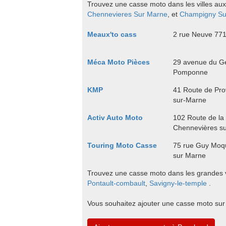
Trouvez une casse moto dans les villes aux
Chennevieres Sur Marne
, et
Champigny Su
Meaux'to cass
2 rue Neuve 77
Méca Moto Pièces
29 avenue du Gé
Pomponne
KMP
41 Route de Pro
sur-Marne
Activ Auto Moto
102 Route de la
Chennevières s
Touring Moto Casse
75 rue Guy Moq
sur Marne
Trouvez une casse moto dans les grandes v
Pontault-combault
,
Savigny-le-temple
.
Vous souhaitez ajouter une casse moto su