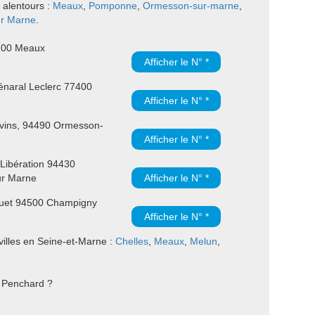
 alentours :
Meaux
,
Pomponne
,
Ormesson-sur-marne
,
r Marne
.
100 Meaux
Afficher le N° *
naral Leclerc 77400
Afficher le N° *
vins, 94490 Ormesson-
Afficher le N° *
 Libération 94430
ur Marne
Afficher le N° *
uet 94500 Champigny
Afficher le N° *
illes en Seine-et-Marne :
Chelles
,
Meaux
,
Melun
,
r Penchard ?