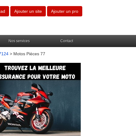
oad
Ajouter un site
Ajouter un pro
Nos services
Contact
7124
> Motos Pièces 77