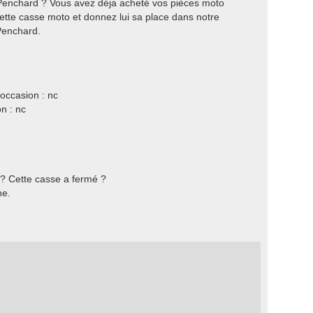
Penchard ? Vous avez déja acheté vos pièces moto
tte casse moto et donnez lui sa place dans notre
Penchard.
occasion : nc
n : nc
 ? Cette casse a fermé ?
he.