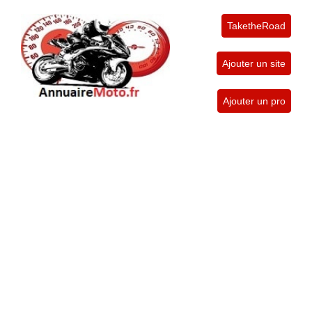
TaketheRoad
Ajouter un site
Ajouter un pro