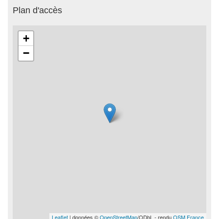
Plan d'accès
+
−
Leaflet
| données ©
OpenStreetMap
/ODbL - rendu
OSM France