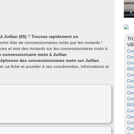
 Juillan (65)
?
Trouvez rapidement un
Tr
otre liste de concessionnaires notés par les motards !
vil
ces et avis des motards sur les concessionnaires moto à
Con
n concessionnaire moto à Juillan
.
Con
léphones des concessionnaires moto sur Juillan
.
Con
er sa fiche et accéder à ses coordonnées, informations et
65
Con
Con
Con
Con
Con
65
Con
Con
Con
Con