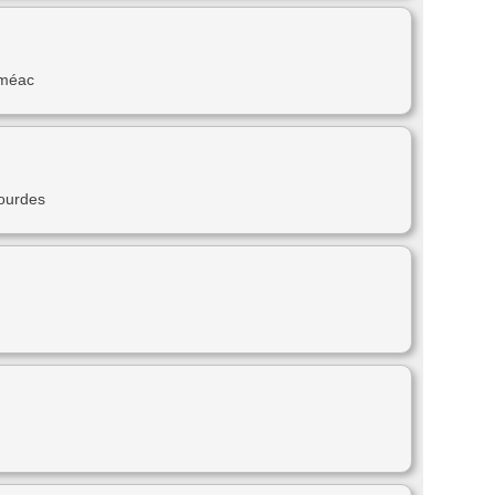
éméac
ourdes