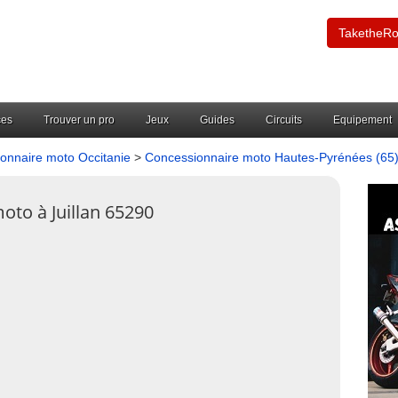
TaketheR
ces
Trouver un pro
Jeux
Guides
Circuits
Equipement
onnaire moto Occitanie
>
Concessionnaire moto Hautes-Pyrénées (65
oto à Juillan 65290