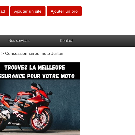
oad
Ajouter un site
Ajouter un pro
Nos services
Contact
)
> Concessionnaires moto Juillan