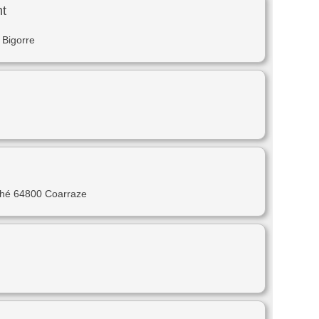
nt
 Bigorre
ché 64800 Coarraze