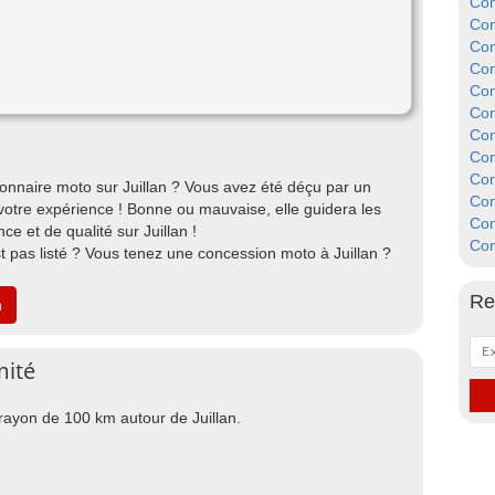
Con
Con
Con
Con
Con
Con
Con
Con
Con
nnaire moto sur Juillan ? Vous avez été déçu par un
Con
votre expérience ! Bonne ou mauvaise, elle guidera les
Con
e et de qualité sur Juillan !
Con
st pas listé ? Vous tenez une concession moto à Juillan ?
Re
n
mité
 rayon de 100 km autour de Juillan.