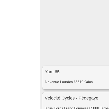
Yam 65
6 avenue Lourdes 65310 Odos
Vélocité Cycles - Pédegaye
3 rue Corps Franc Pommiès 65000 Tarbe