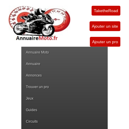
TaketheRoad
Ajouter un site
Ajouter un pro
Annuaire Moto
Annuaire
Annonces
Trouver un pro
Jeux
Guides
Circuits