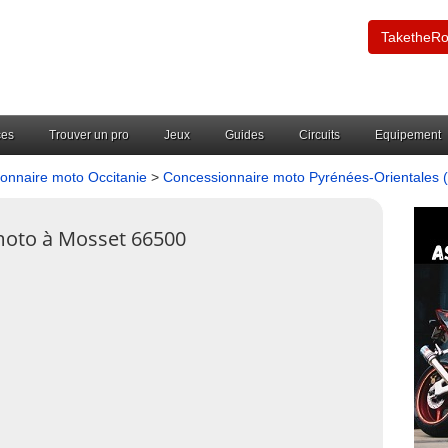
TaketheR
ces
Trouver un pro
Jeux
Guides
Circuits
Equipement
onnaire moto Occitanie
>
Concessionnaire moto Pyrénées-Orientales 
moto à Mosset 66500