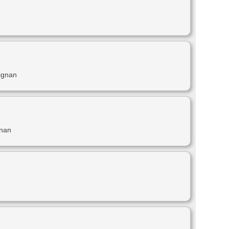
ignan
gnan