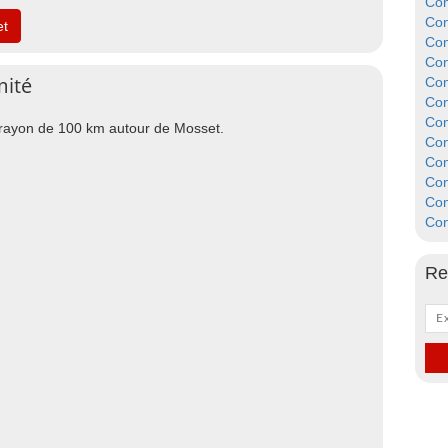
Con
Con
et
Con
Con
mité
Con
Con
Con
n rayon de 100 km autour de Mosset.
Con
Con
Con
Con
Con
Re