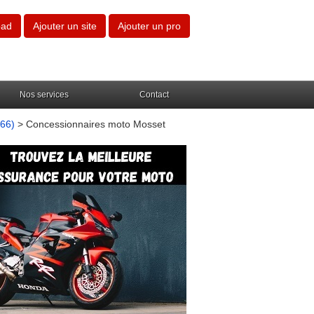
oad
Ajouter un site
Ajouter un pro
Nos services
Contact
(66)
> Concessionnaires moto Mosset