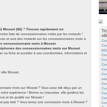
à Mosset (66)
?
Trouvez rapidement un
Tr
notre liste de concessionnaires notés par les motards !
vil
ces et avis des motards sur les concessionnaires moto à
Con
bon concessionnaire moto à Mosset
.
Con
éléphones des concessionnaires moto sur Mosset
.
66
er sa fiche et accéder à ses coordonnées, informations et
Con
Con
Con
Con
ville Mosset.
Con
sal
Con
onnaire moto sur Mosset ? Vous avez été déçu par un
Con
votre expérience ! Bonne ou mauvaise, elle guidera les
Con
ce et de qualité sur Mosset !
Con
st pas listé ? Vous tenez une concession moto à Mosset ?
Con