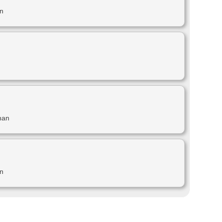
an
nan
an