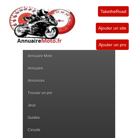
TaketheRoad
Ajouter un site
Ajouter un pro
Annuaire Moto
Annuaire
Annonces
Trouver un pro
Jeux
Guides
Circuits