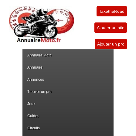
TaketheRoad
Ajouter un site
Ajouter un pro
Annuaire Moto
Annuaire
Annonces
Trouver un pro
Jeux
Guides
Circuits