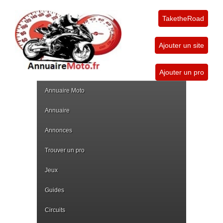
TaketheRoad
Ajouter un site
Ajouter un pro
Annuaire Moto
Annuaire
Annonces
Trouver un pro
Jeux
Guides
Circuits