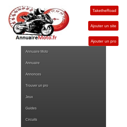
TaketheRoad
Ajouter un site
Ajouter un pro
Annuaire Moto
Annuaire
Annonces
Trouver un pro
Jeux
Guides
Circuits