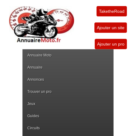
TaketheRoad
Ajouter un site
Ajouter un pro
Annuaire Moto
Annuaire
Annonces
Trouver un pro
Jeux
Guides
Circuits