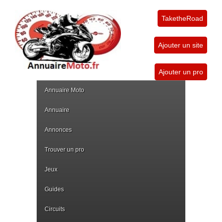
TaketheRoad
Ajouter un site
Ajouter un pro
Annuaire Moto
Annuaire
Annonces
Trouver un pro
Jeux
Guides
Circuits