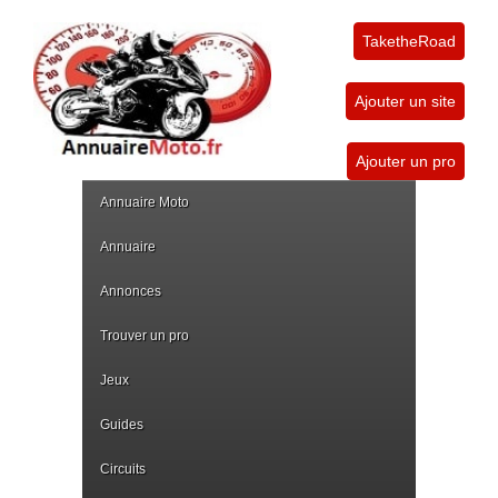
TaketheRoad
Ajouter un site
Ajouter un pro
Annuaire Moto
Annuaire
Annonces
Trouver un pro
Jeux
Guides
Circuits