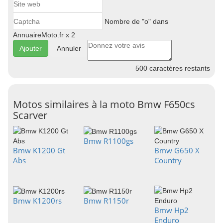
Nombre de "o" dans
AnnuaireMoto.fr x 2
Annuler
500
caractères restants
Motos similaires à la moto Bmw F650cs
Scarver
Bmw R1100gs
Bmw K1200 Gt
Bmw G650 X
Abs
Country
Bmw K1200rs
Bmw R1150r
Bmw Hp2
Enduro