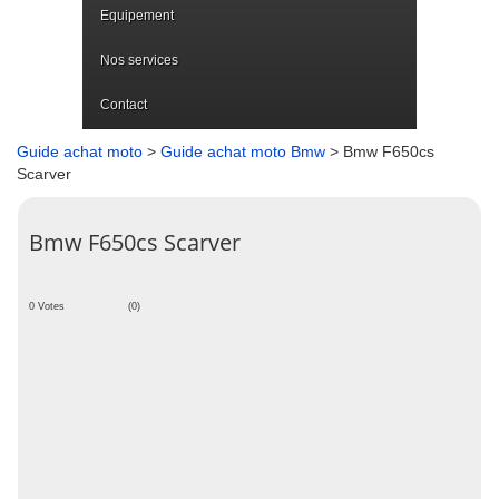
Equipement
Nos services
Contact
Guide achat moto
>
Guide achat moto Bmw
> Bmw F650cs
Scarver
Bmw F650cs Scarver
0 Votes
(0)