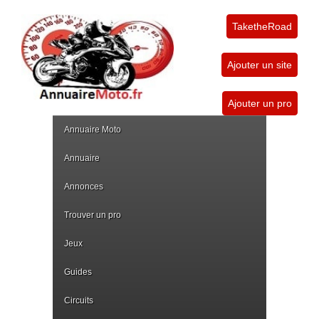
TaketheRoad
Ajouter un site
Ajouter un pro
Annuaire Moto
Annuaire
Annonces
Trouver un pro
Jeux
Guides
Circuits