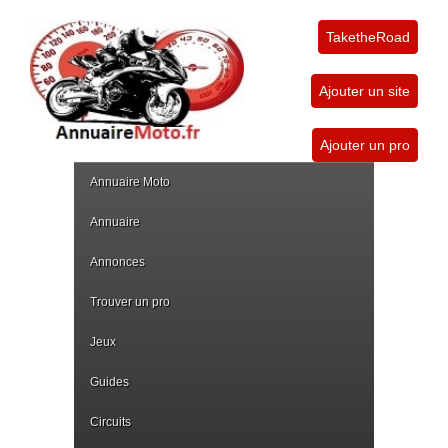
TaketheRoad
Ajouter un site
Ajouter un pro
Annuaire Moto
Annuaire
Annonces
Trouver un pro
Jeux
Guides
Circuits