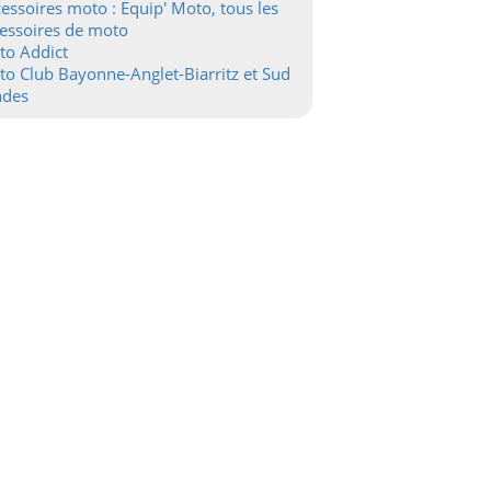
essoires moto : Equip' Moto, tous les
essoires de moto
to Addict
o Club Bayonne-Anglet-Biarritz et Sud
ndes