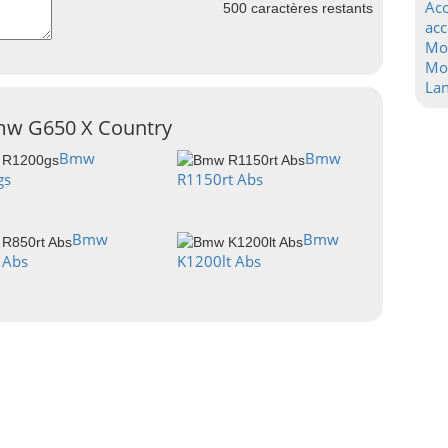
Acc
500
caractères restants
acc
Mo
Mot
La
Bmw G650 X Country
Bmw
Bmw
gs
R1150rt Abs
Bmw
Bmw
 Abs
K1200lt Abs