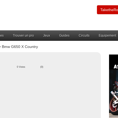
TaketheR
ces
Trouver un pro
Jeux
Guides
Circuits
Equipement
 Bmw G650 X Country
0 Votes
(0)