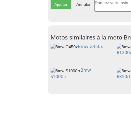
Annuler
Motos similaires à la moto 
Bmw G450x
R1200
Bmw
S1000rr
R850rt