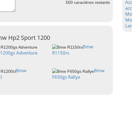
Acc
500
caractères restants
acc
Mo
Mot
La
Bmw Hp2 Sport 1200
Bmw
1200gs Adventure
R1150rs
Bmw
Bmw
l
F650gs Rallye