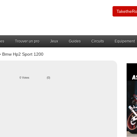
TaketheR
ces
Trouver un pro
Jeux
Guides
Circuits
Equipement
 Bmw Hp2 Sport 1200
0 Votes
(0)