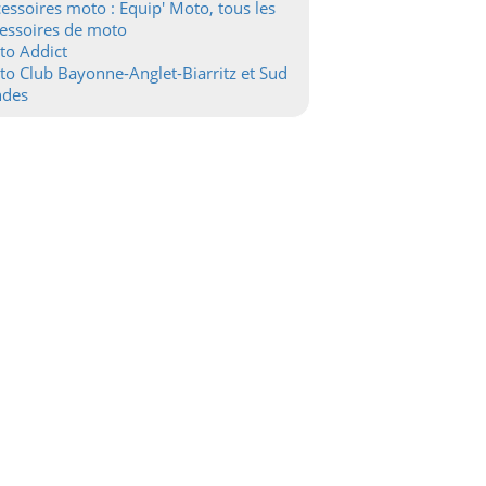
essoires moto : Equip' Moto, tous les
essoires de moto
to Addict
o Club Bayonne-Anglet-Biarritz et Sud
ndes