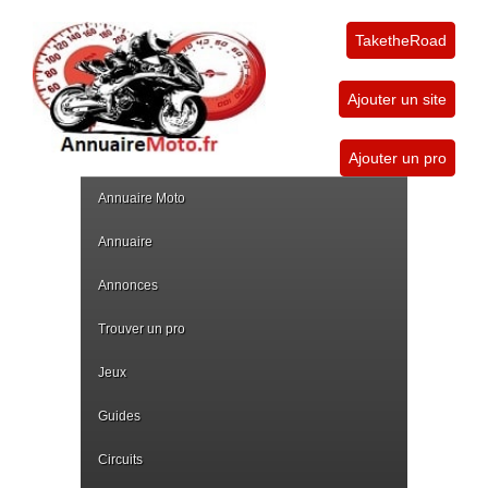
TaketheRoad
Ajouter un site
Ajouter un pro
Annuaire Moto
Annuaire
Annonces
Trouver un pro
Jeux
Guides
Circuits