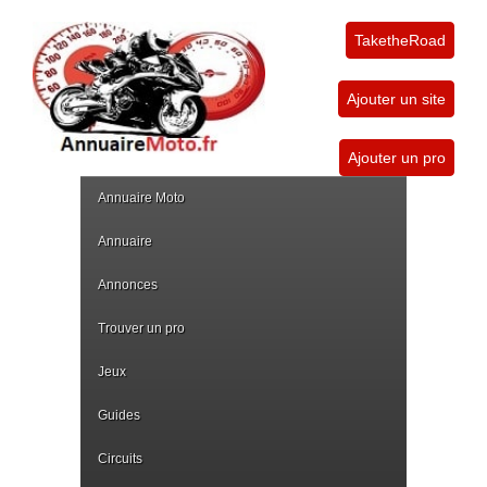
TaketheRoad
Ajouter un site
Ajouter un pro
Annuaire Moto
Annuaire
Annonces
Trouver un pro
Jeux
Guides
Circuits