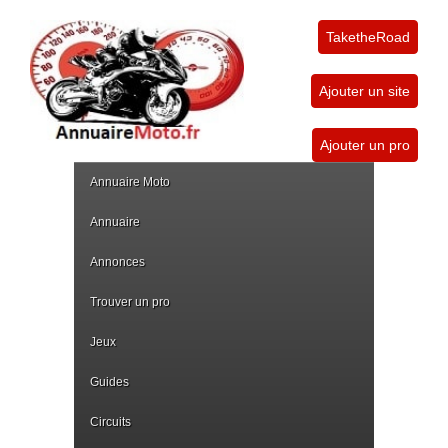
TaketheRoad
Ajouter un site
Ajouter un pro
Annuaire Moto
Annuaire
Annonces
Trouver un pro
Jeux
Guides
Circuits