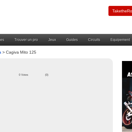
TaketheR
ces
Trouver un pro
Jeux
Guides
Circuits
Equipement
a
> Cagiva Mito 125
0 Votes
(0)