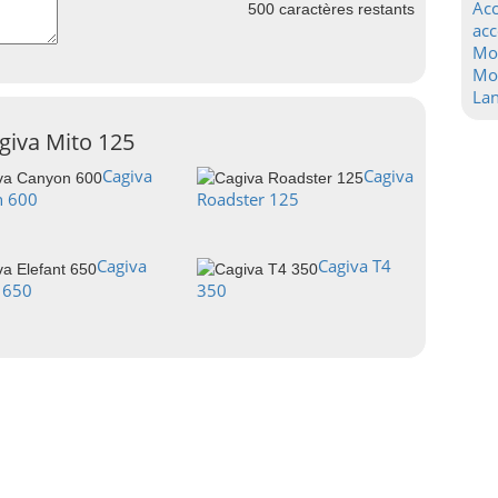
Acc
500
caractères restants
acc
Mo
Mot
La
giva Mito 125
Cagiva
Cagiva
n 600
Roadster 125
Cagiva
Cagiva T4
t 650
350