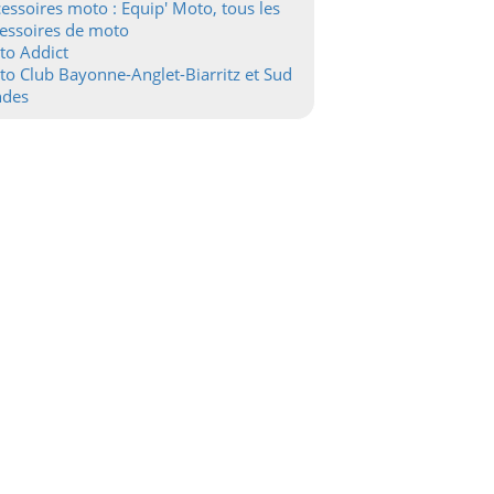
essoires moto : Equip' Moto, tous les
essoires de moto
to Addict
o Club Bayonne-Anglet-Biarritz et Sud
ndes