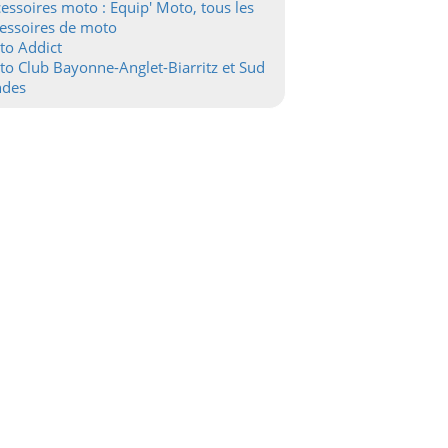
essoires moto : Equip' Moto, tous les
essoires de moto
to Addict
o Club Bayonne-Anglet-Biarritz et Sud
ndes