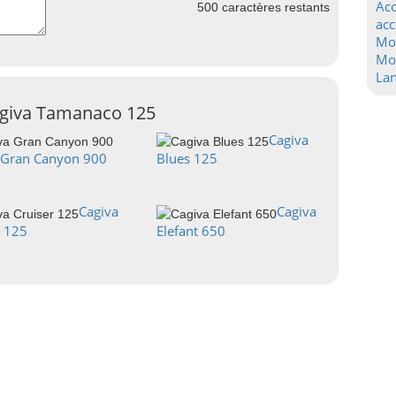
Acc
500
caractères restants
acc
Mo
Mot
La
agiva Tamanaco 125
Cagiva
 Gran Canyon 900
Blues 125
Cagiva
Cagiva
r 125
Elefant 650