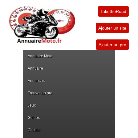
TaketheRoad
Ajouter un site
Ajouter un pro
Annuaire Moto
Annuaire
Annonces
Trouver un pro
Jeux
Guides
Circuits