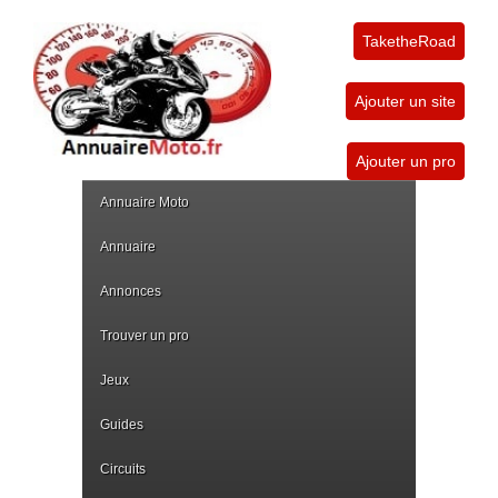
TaketheRoad
Ajouter un site
Ajouter un pro
Annuaire Moto
Annuaire
Annonces
Trouver un pro
Jeux
Guides
Circuits