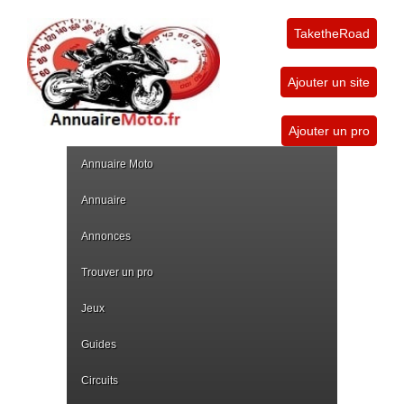
TaketheRoad
Ajouter un site
Ajouter un pro
Annuaire Moto
Annuaire
Annonces
Trouver un pro
Jeux
Guides
Circuits