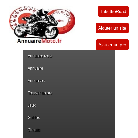
TaketheRoad
Ajouter un site
Ajouter un pro
Annuaire Moto
Annuaire
Annonces
Trouver un pro
Jeux
Guides
Circuits