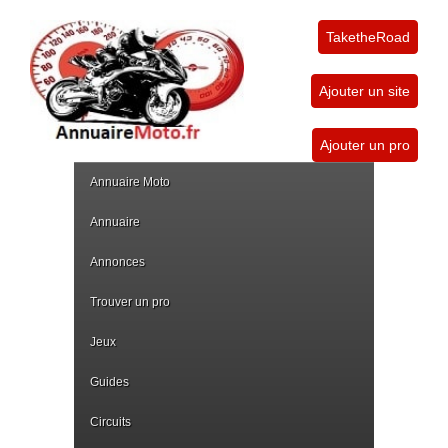
TaketheRoad
Ajouter un site
Ajouter un pro
Annuaire Moto
Annuaire
Annonces
Trouver un pro
Jeux
Guides
Circuits