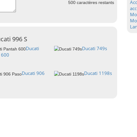
Acc
500
caractères restants
acc
Mo
Mot
La
cati 996 S
Ducati
Ducati 749s
 600
Ducati 906
Ducati 1198s