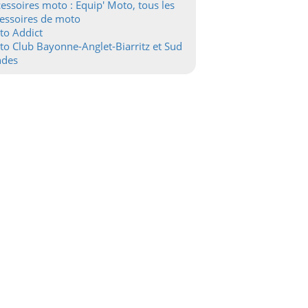
essoires moto : Equip' Moto, tous les
essoires de moto
to Addict
o Club Bayonne-Anglet-Biarritz et Sud
ndes