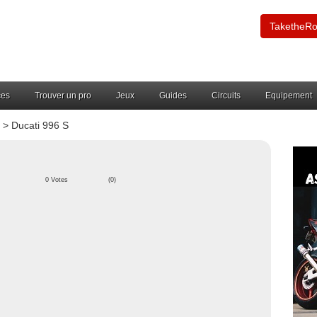
TaketheR
ces
Trouver un pro
Jeux
Guides
Circuits
Equipement
> Ducati 996 S
0 Votes
(0)