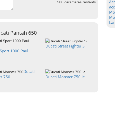
Acc
500
caractères restants
acc
Mo
Mot
La
ucati Pantah 650
Ducati Street Fighter S
 Sport 1000 Paul
Ducati
r 750
Ducati Monster 750 Ie