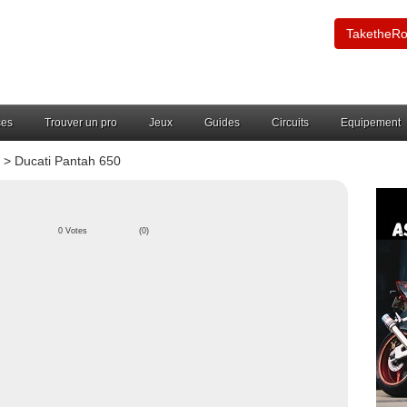
TaketheR
ces
Trouver un pro
Jeux
Guides
Circuits
Equipement
> Ducati Pantah 650
0 Votes
(0)