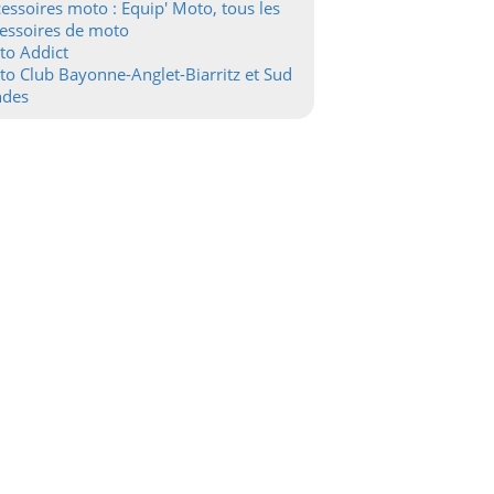
essoires moto : Equip' Moto, tous les
essoires de moto
to Addict
o Club Bayonne-Anglet-Biarritz et Sud
ndes