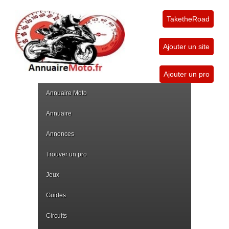
TaketheRoad
Ajouter un site
Ajouter un pro
Annuaire Moto
Annuaire
Annonces
Trouver un pro
Jeux
Guides
Circuits