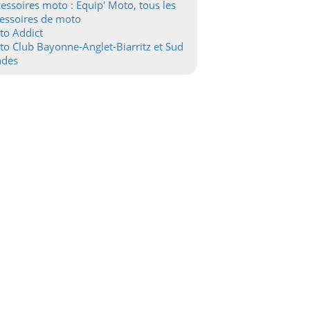
essoires moto : Equip' Moto, tous les
essoires de moto
to Addict
o Club Bayonne-Anglet-Biarritz et Sud
ndes