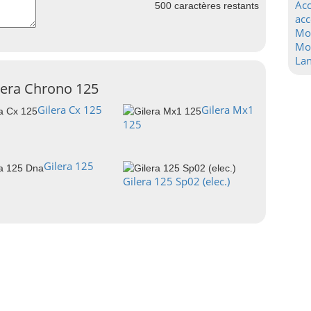
Acc
500
caractères restants
acc
Mo
Mot
La
lera Chrono 125
Gilera Cx 125
Gilera Mx1
125
Gilera 125
Gilera 125 Sp02 (elec.)