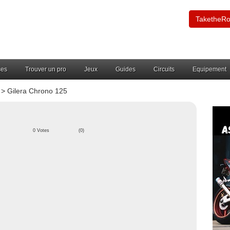
TaketheR
ces
Trouver un pro
Jeux
Guides
Circuits
Equipement
> Gilera Chrono 125
0 Votes
(0)