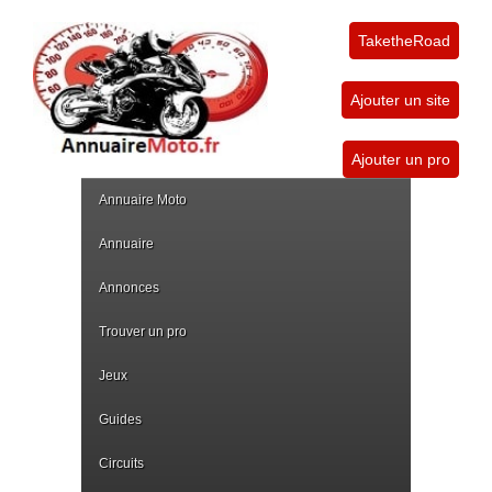
TaketheRoad
Ajouter un site
Ajouter un pro
Annuaire Moto
Annuaire
Annonces
Trouver un pro
Jeux
Guides
Circuits