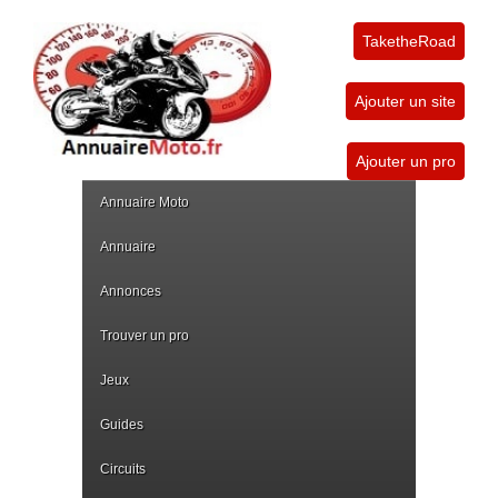
TaketheRoad
Ajouter un site
Ajouter un pro
Annuaire Moto
Annuaire
Annonces
Trouver un pro
Jeux
Guides
Circuits