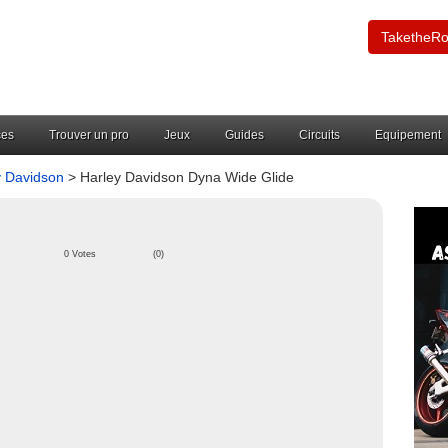
TaketheR
ces
Trouver un pro
Jeux
Guides
Circuits
Equipement
y Davidson
> Harley Davidson Dyna Wide Glide
0 Votes
(0)