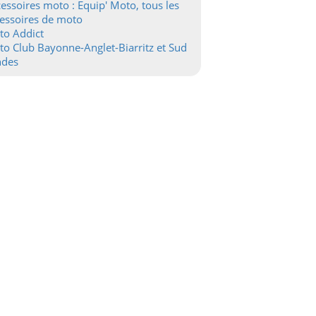
essoires moto : Equip' Moto, tous les
essoires de moto
to Addict
o Club Bayonne-Anglet-Biarritz et Sud
ndes