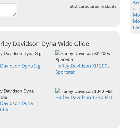
Acc
500
caractères restants
acc
Mo
Mot
La
arley Davidson Dyna Wide Glide
 Davidson Dyna S.g.
Harley Davidson Xl1200s
Sportster
Harley Davidson 1340 Flst
 Davidson Dyna
tible