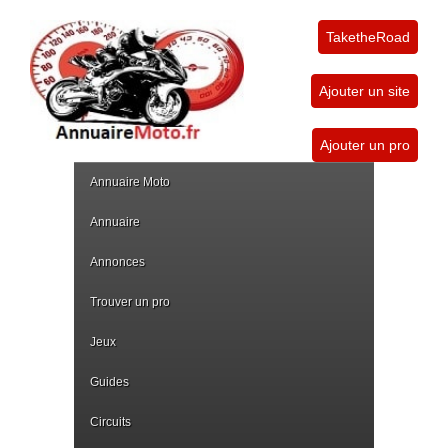
TaketheRoad
Ajouter un site
Ajouter un pro
Annuaire Moto
Annuaire
Annonces
Trouver un pro
Jeux
Guides
Circuits