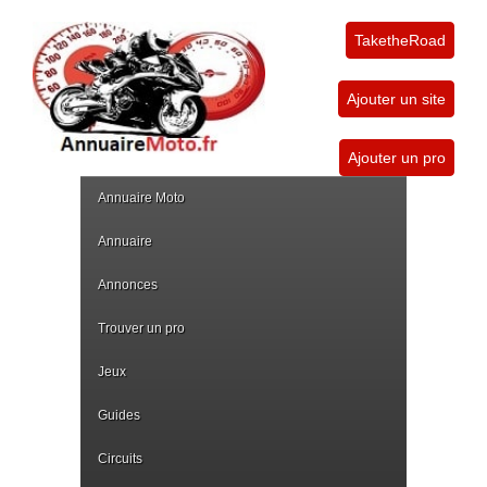
TaketheRoad
Ajouter un site
Ajouter un pro
Annuaire Moto
Annuaire
Annonces
Trouver un pro
Jeux
Guides
Circuits